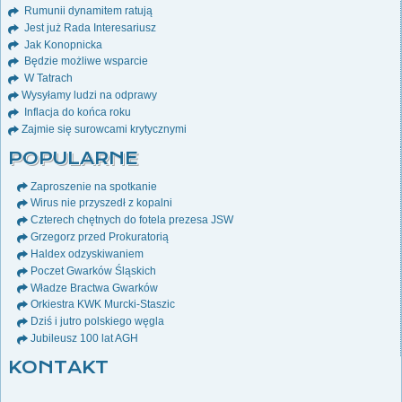
Rumunii dynamitem ratują
Jest już Rada Interesariusz
Jak Konopnicka
Będzie możliwe wsparcie
W Tatrach
Wysyłamy ludzi na odprawy
Inflacja do końca roku
Zajmie się surowcami krytycznymi
POPULARNE
Zaproszenie na spotkanie
Wirus nie przyszedł z kopalni
Czterech chętnych do fotela prezesa JSW
Grzegorz przed Prokuratorią
Haldex odzyskiwaniem
Poczet Gwarków Śląskich
Władze Bractwa Gwarków
Orkiestra KWK Murcki-Staszic
Dziś i jutro polskiego węgla
Jubileusz 100 lat AGH
KONTAKT