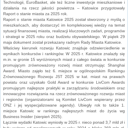
Technologii, EuroBasket, ale też liczne inwestycje mieszkaniowe i
działania na rzecz jakości powietrza – Katowice przygotowały
Raport o stanie miasta za 2025 rok.
Raport o stanie miasta Katowice 2025 został stworzony z myślą o
mieszkańcach, aby dostarczyć im kompleksowej wiedzy na temat
sytuacji finansowej miasta, realizacji kluczowych zadań, programów
i strategii w 2025 roku oraz budżetu obywatelskiego. W piątek 29
maja dokument został przekazany radnym Rady Miasta Katowice.
Właściwy kierunek rozwoju Katowic znajduje odzwierciedlenie w
wynikach konkursów i rankingów. W 2025 r. Katowice znalazły się
m.in. w gronie 15 wyróżnionych miast z całego świata w konkursie
promującym zrównoważony rozwój miast otrzymując Shanghai
Award. Miasto zajęło też 6. miejsce w ogólnopolskim Rankingu
Zrównoważonego Rozwoju JST 2025 w kat. miast na prawach
powiatu oraz uzyskało Gold Award w konkursie LivCom Awards
promującym najlepsze praktyki w zarządzaniu środowiskiem oraz
innowacyjne rozwiązania na rzecz zrównoważonego rozwoju miast
i regionów (organizatorami są Komitet LivCom wspierany przez
ONZ i jej wyspecjalizowane agendy). Ubiegły rok to także 1.
miejsce Katowic w rankingu najlepszych miast do życia wg
Business Insider (sierpień 2025).
Łącznie wydatki Katowic wyniosły w 2025 r. nieco ponad 3,7 mld zł i
były wyższe od zrealizowanych w roku 2024 o blisko 269 mln zł.