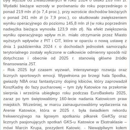
Wydatki bieżące wzrosły w porównaniu do roku poprzedniego o
ponad 219 mln zł (o 7,4 proc.), przy wzroście dochodów bieżących
o ponad 241 mln zł (o 7,9 proc.), co skutkowało zwiększeniem
wyniku operacyjnego do poziomu 145,8 mln zł (w roku poprzednim
nadwyżka bieżąca wynosiła 123,9 mln zł). Na efekt zwiększenia
wyniku operacyjnego wpływ m.in. miało otrzymanie przez Miasto
wyższych wpływów z PIT i CIT, które w oparciu o nową ustawę z
dnia 1 października 2024 r. o dochodach jednostek samorządu
terytorialnego zostały wyliczone w całkowicie odmienny sposób niż
dotychczas i obecnie od 2025 r. stanowią główne źródło
finansowania JST.
- Rok 2025 był czasem wyzwań, intensywnego rozwoju oraz
licznych sportowych emocji. Wypełniona po brzegi hala Spodka,
gwiazdy NBA oraz fantastyczny doping kibiców, który zaprowadził
KoszKadrę do fazy pucharowej – tym żyły Katowice na przełomie
sierpnia i września ubiegłego roku podczas EuroBasketu 2025,
zaraz po tym świętowaliśmy 160-lecie nadania Katowicom praw
miejskich. Wcześniej, w marcu zainaugurowaliśmy wydarzenia na
Arenie Katowice, która w 2025 r. była świadkiem rekordu
frekwencyjnego na ligowym spotkaniu piłkarek GieKSy oraz
licznych pasjonujących spotkań GKS-u Katowice w Ekstraklasie –
mówi Marcin Krupa, prezydent Katowic. - Niewątpliwym kołem