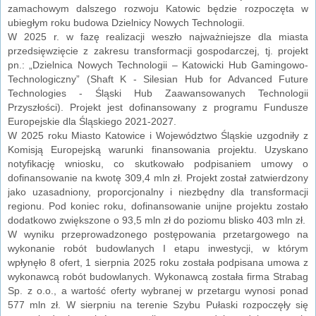
zamachowym dalszego rozwoju Katowic będzie rozpoczęta w
ubiegłym roku budowa Dzielnicy Nowych Technologii.
W 2025 r. w fazę realizacji weszło najważniejsze dla miasta
przedsięwzięcie z zakresu transformacji gospodarczej, tj. projekt
pn.: „Dzielnica Nowych Technologii – Katowicki Hub Gamingowo-
Technologiczny” (Shaft K - Silesian Hub for Advanced Future
Technologies - Śląski Hub Zaawansowanych Technologii
Przyszłości). Projekt jest dofinansowany z programu Fundusze
Europejskie dla Śląskiego 2021-2027.
W 2025 roku Miasto Katowice i Województwo Śląskie uzgodniły z
Komisją Europejską warunki finansowania projektu. Uzyskano
notyfikację wniosku, co skutkowało podpisaniem umowy o
dofinansowanie na kwotę 309,4 mln zł. Projekt został zatwierdzony
jako uzasadniony, proporcjonalny i niezbędny dla transformacji
regionu. Pod koniec roku, dofinansowanie unijne projektu zostało
dodatkowo zwiększone o 93,5 mln zł do poziomu blisko 403 mln zł.
W wyniku przeprowadzonego postępowania przetargowego na
wykonanie robót budowlanych I etapu inwestycji, w którym
wpłynęło 8 ofert, 1 sierpnia 2025 roku została podpisana umowa z
wykonawcą robót budowlanych. Wykonawcą została firma Strabag
Sp. z o.o., a wartość oferty wybranej w przetargu wynosi ponad
577 mln zł. W sierpniu na terenie Szybu Pułaski rozpoczęły się