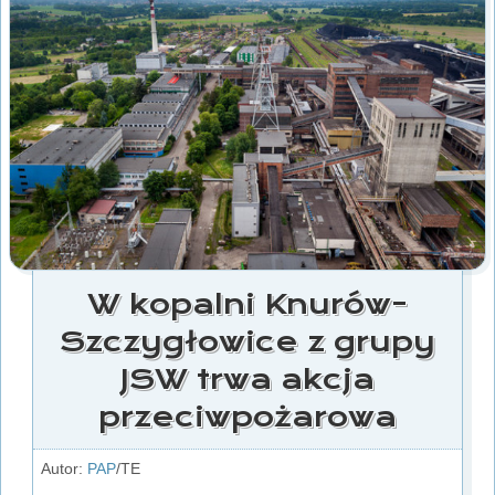
W kopalni Knurów-
Szczygłowice z grupy
JSW trwa akcja
przeciwpożarowa
Autor:
PAP
/TE