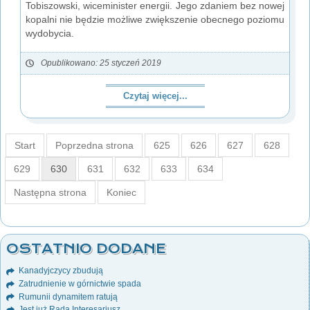
Tobiszowski, wiceminister energii. Jego zdaniem bez nowej
kopalni nie będzie możliwe zwiększenie obecnego poziomu
wydobycia.
Opublikowano: 25 styczeń 2019
Czytaj więcej...
Start
Poprzedna strona
625
626
627
628
629
630
631
632
633
634
Następna strona
Koniec
OSTATNIO DODANE
Kanadyjczycy zbudują
Zatrudnienie w górnictwie spada
Rumunii dynamitem ratują
Jest już Rada Interesariusz