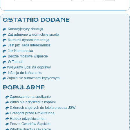
OSTATNIO DODANE
Kanadyjczycy zbudują
Zatrudnienie w górnictwie spada
Rumunii dynamitem ratują
Jest już Rada Interesariusz
Jak Konopnicka
Będzie możliwe wsparcie
W Tatrach
Wysyłamy ludzi na odprawy
Inflacja do końca roku
Zajmie się surowcami krytycznymi
POPULARNE
Zaproszenie na spotkanie
Wirus nie przyszedł z kopalni
Czterech chętnych do fotela prezesa JSW
Grzegorz przed Prokuratorią
Haldex odzyskiwaniem
Poczet Gwarków Śląskich
Władze Bractwa Gwarków