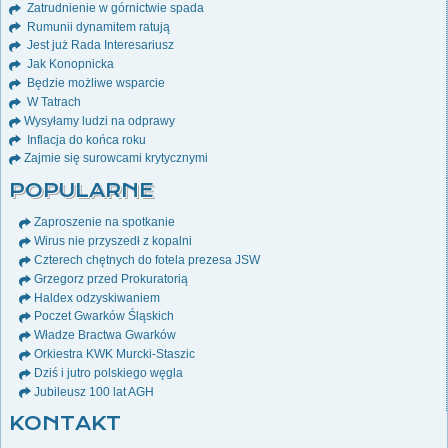
Zatrudnienie w górnictwie spada
Rumunii dynamitem ratują
Jest już Rada Interesariusz
Jak Konopnicka
Będzie możliwe wsparcie
W Tatrach
Wysyłamy ludzi na odprawy
Inflacja do końca roku
Zajmie się surowcami krytycznymi
POPULARNE
Zaproszenie na spotkanie
Wirus nie przyszedł z kopalni
Czterech chętnych do fotela prezesa JSW
Grzegorz przed Prokuratorią
Haldex odzyskiwaniem
Poczet Gwarków Śląskich
Władze Bractwa Gwarków
Orkiestra KWK Murcki-Staszic
Dziś i jutro polskiego węgla
Jubileusz 100 lat AGH
KONTAKT