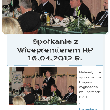
Spotkanie z
Wicepremierem RP
16.04.2012 R.
Materiały ze
spotkania w
kolejności
wygłaszania
(w formacie
PDF):
1.
Prezentacja