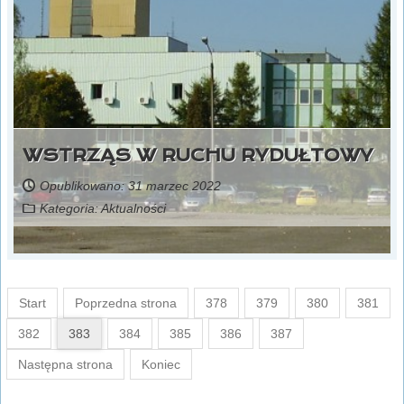
WSTRZĄS W RUCHU RYDUŁTOWY
Opublikowano: 31 marzec 2022
Kategoria:
Aktualności
Start
Poprzedna strona
378
379
380
381
382
383
384
385
386
387
Następna strona
Koniec